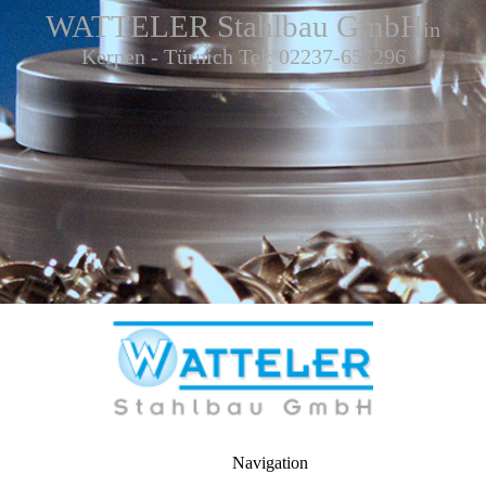
WATTELER Stahlbau GmbH
in
Kerpen - Türnich Tel: 02237-657296
Navigation